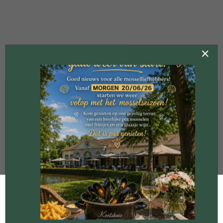
×
×
Woensdag sluitingsdag
Beste klanten,
Vanaf donderdag 7/03 zijn wij weer
elke
week op donderdag geopend
en is onze
enige sluitingsdag nog op
woensdag.
Wij verwelkomen jou dan weer graag en